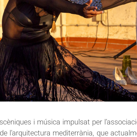
escèniques i música impulsat per l’associaci
cs de l’arquitectura mediterrània, que actua