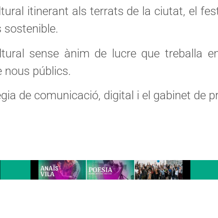
ral itinerant als terrats de la ciutat, el fe
sostenible.
ural sense ànim de lucre que treballa en 
e nous públics.
gia de comunicació, digital i el gabinet de 
errats en Cultura